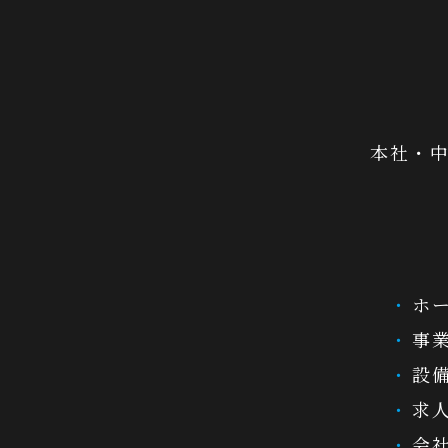
本社・中
ホ
事
設
求
会