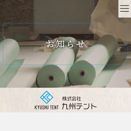
tog
nav