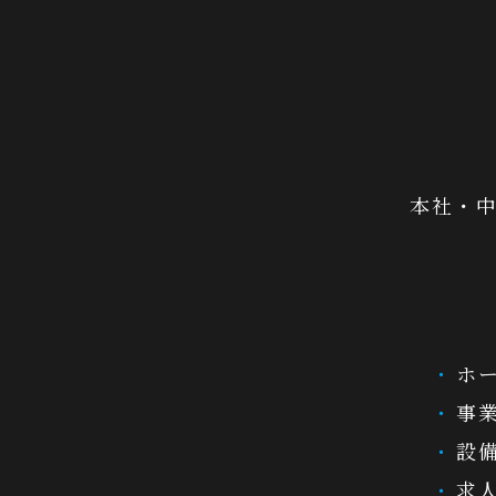
本社・中
ホ
事
設
求