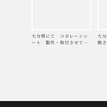
大分県にて コボレーンシ
大分
ート 製作・取付させて頂
換さ
...