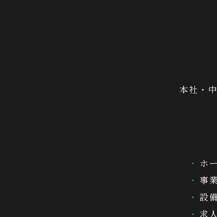
本社・中
ホ
事
設
求